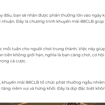
y đầu, bạn sẽ nhận được phần thưởng lớn vào ngày kế
ợi nhuận. Đây là chương trình khuyến mãi 88CLB giúp
 mỗi tuần cho người chơi trung thành. Việc này giúp 
n tiền không giới hạn, nghĩa là bạn càng chơi, cơ hội
trong cá cược.
g, khuyến mãi 88CLB tổ chức phát thưởng ngẫu nhiên l
a tăng niềm vui và hứng khởi. Đây là dịp đặc biệt kh