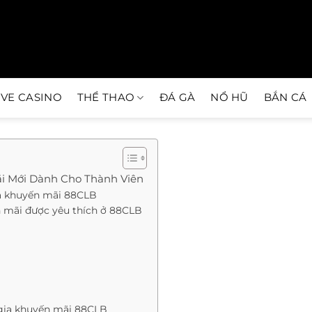
IVE CASINO
THỂ THAO
ĐÁ GÀ
NỔ HŨ
BẮN CÁ
i Mới Dành Cho Thành Viên
ia khuyến mãi 88CLB
 mãi được yêu thích ở 88CLB
 gia khuyến mãi 88CLB