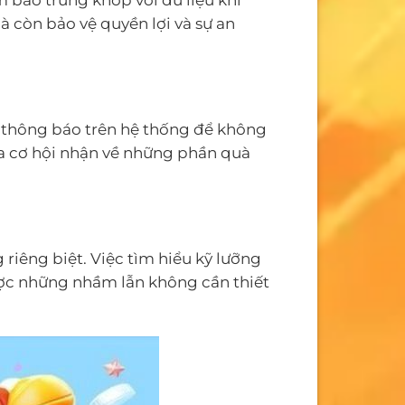
 còn bảo vệ quyền lợi và sự an
 thông báo trên hệ thống để không
đa cơ hội nhận về những phần quà
iêng biệt. Việc tìm hiểu kỹ lưỡng
được những nhầm lẫn không cần thiết