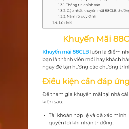
Thông tin chính xác
Cập nhật khuyến mãi 88CLB thườn
Nắm rõ quy định
Lời kết
Khuyến Mãi 88C
Khuyến mãi 88CLB
luôn là điểm nhấ
bạn là thành viên mới hay khách h
ngay để tận hưởng các chương trìn
Điều kiện cần đáp ứn
Để tham gia khuyến mãi tại nhà cá
kiện sau:
Tài khoản hợp lệ và đã xác minh:
quyền lợi khi nhận thưởng.