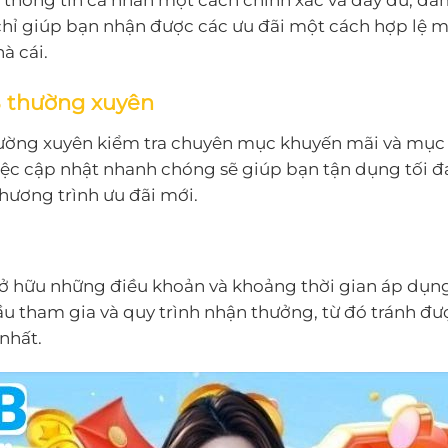
chỉ giúp bạn nhận được các ưu đãi một cách hợp lệ mà
à cái.
 thường xuyên
thường xuyên kiểm tra chuyên mục khuyến mãi và mục
Việc cập nhật nhanh chóng sẽ giúp bạn tận dụng tối 
chương trình ưu đãi mới.
 hữu những điều khoản và khoảng thời gian áp dụng r
 cầu tham gia và quy trình nhận thưởng, từ đó tránh 
nhất.