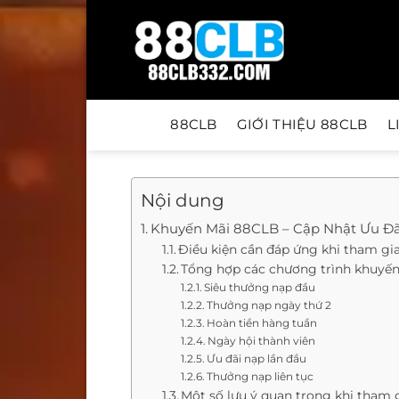
Bỏ
qua
nội
dung
88CLB
GIỚI THIỆU 88CLB
L
Nội dung
Khuyến Mãi 88CLB – Cập Nhật Ưu Đã
Điều kiện cần đáp ứng khi tham g
Tổng hợp các chương trình khuyến
Siêu thưởng nạp đầu
Thưởng nạp ngày thứ 2
Hoàn tiền hàng tuần
Ngày hội thành viên
Ưu đãi nạp lần đầu
Thưởng nạp liên tục
Một số lưu ý quan trọng khi tham