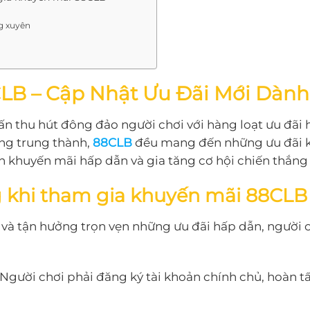
g xuyên
LB – Cập Nhật Ưu Đãi Mới Dành
n thu hút đông đảo người chơi với hàng loạt ưu đãi 
àng trung thành,
88CLB
đều mang đến những ưu đãi k
h khuyến mãi hấp dẫn và gia tăng cơ hội chiến thắng
g khi tham gia khuyến mãi 88CLB
i và tận hưởng trọn vẹn những ưu đãi hấp dẫn, người
 Người chơi phải đăng ký tài khoản chính chủ, hoàn 