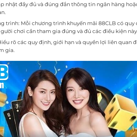
ập nhật đầy đủ và đúng đắn thông tin ngân hàng hoặc 
àn.
g trình: Mỗi chương trình khuyến mãi 88CLB có quy đ
gười chơi cần tham gia đúng và đủ các điều kiện nà
iểu rõ các quy định, giới hạn và quyền lợi liên quan 
m gia.