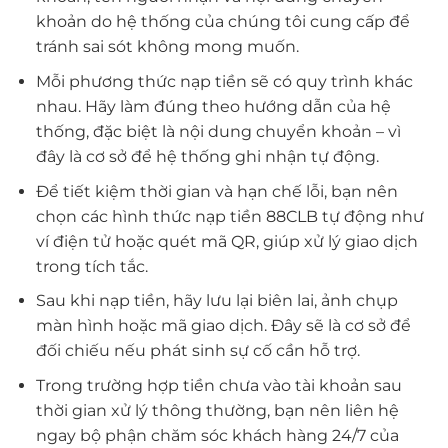
khoản do hệ thống của chúng tôi cung cấp để
tránh sai sót không mong muốn.
Mỗi phương thức nạp tiền sẽ có quy trình khác
nhau. Hãy làm đúng theo hướng dẫn của hệ
thống, đặc biệt là nội dung chuyển khoản – vì
đây là cơ sở để hệ thống ghi nhận tự động.
Để tiết kiệm thời gian và hạn chế lỗi, bạn nên
chọn các hình thức nạp tiền 88CLB tự động như
ví điện tử hoặc quét mã QR, giúp xử lý giao dịch
trong tích tắc.
Sau khi nạp tiền, hãy lưu lại biên lai, ảnh chụp
màn hình hoặc mã giao dịch. Đây sẽ là cơ sở để
đối chiếu nếu phát sinh sự cố cần hỗ trợ.
Trong trường hợp tiền chưa vào tài khoản sau
thời gian xử lý thông thường, bạn nên liên hệ
ngay bộ phận chăm sóc khách hàng 24/7 của