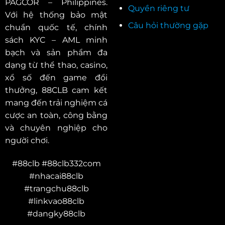
PAGCOR – Philippines.
Quyền riêng tư
Với hệ thống bảo mật
Câu hỏi thường gặp
chuẩn quốc tế, chính
sách KYC – AML minh
bạch và sản phẩm đa
dạng từ thể thao, casino,
xổ số đến game đổi
thưởng, 88CLB cam kết
mang đến trải nghiệm cá
cược an toàn, công bằng
và chuyên nghiệp cho
người chơi.
#88clb #88clb332com
#nhacai88clb
#trangchu88clb
#linkvao88clb
#dangky88clb