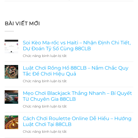
BÀI VIẾT MỚI
Soi Kèo Ma-rốc vs Haiti – Nhận Định Chi Tiết,
Dự Đoán Tỷ Số Cùng 88CLB
ở
Chức năng bình luận bị tắt
Soi
Kèo
Luật Chơi Rồng Hổ 88CLB – Nắm Chắc Quy
Ma-
Tắc Để Chơi Hiệu Quả
rốc
ở
Chức năng bình luận bị tắt
vs
Luật
Haiti
Chơi
–
Mẹo Chơi Blackjack Thắng Nhanh – Bí Quyết
Rồng
Nhận
Từ Chuyên Gia 88CLB
Hổ
Định
ở
Chức năng bình luận bị tắt
88CLB
Chi
Mẹo
–
Tiết,
Chơi
Nắm
Cách Chơi Roulette Online Dễ Hiểu – Hướng
Dự
Blackjack
Chắc
Luật Chơi Tại 88CLB
Đoán
Thắng
Quy
Tỷ
ở
Chức năng bình luận bị tắt
Nhanh
Tắc
Số
Cách
–