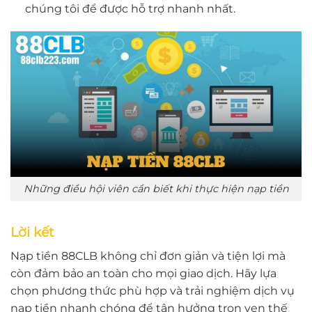
chúng tôi để được hỗ trợ nhanh nhất.
Những điều hội viên cần biết khi thực hiện nạp tiền
Lời kết
Nạp tiền 88CLB không chỉ đơn giản và tiện lợi mà
còn đảm bảo an toàn cho mọi giao dịch. Hãy lựa
chọn phương thức phù hợp và trải nghiệm dịch vụ
nạp tiền nhanh chóng để tận hưởng trọn vẹn thế