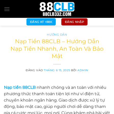
Bỏ
qua
nội
dung
ĐĂNG KÝ +88K
ĐĂNG NHẬP
HƯỚNG DẪN
Nạp Tiền 88CLB – Hướng Dẫn
Nạp Tiền Nhanh, An Toàn Và Bảo
Mật
ĐĂNG VÀO
THÁNG 6 15, 2025
BỞI
ADMIN
Nạp tiền 88CLB
nhanh chóng và an toàn với nhiều
phương thức thanh toán tiện lợi như ví điện tử,
chuyển khoản ngân hàng. Giao dịch được xử lý tự
động, bảo mật cao, giúp người chơi dễ dàng tham
gia cá cược mọi lúc, mọi nơi. Cùng khám phá bài viết