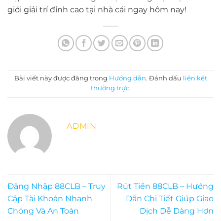
giới giải trí đỉnh cao tại nhà cái ngay hôm nay!
Bài viết này được đăng trong
Hướng dẫn
. Đánh dấu
liên kết
thường trực
.
ADMIN
Đăng Nhập 88CLB – Truy
Rút Tiền 88CLB – Hướng
Cập Tài Khoản Nhanh
Dẫn Chi Tiết Giúp Giao
Chóng Và An Toàn
Dịch Dễ Dàng Hơn