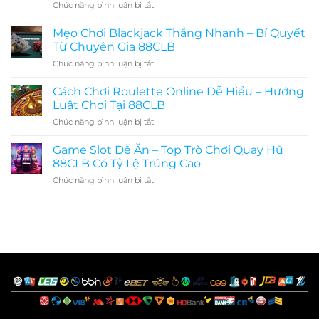
ở
Chức năng bình luận bị tắt
vs
Luật
Haiti
Chơi
–
Mẹo Chơi Blackjack Thắng Nhanh – Bí Quyết
Rồng
Nhận
Từ Chuyên Gia 88CLB
Hổ
Định
ở
Chức năng bình luận bị tắt
88CLB
Chi
Mẹo
–
Tiết,
Chơi
Nắm
Cách Chơi Roulette Online Dễ Hiểu – Hướng
Dự
Blackjack
Chắc
Luật Chơi Tại 88CLB
Đoán
Thắng
Quy
Tỷ
ở
Chức năng bình luận bị tắt
Nhanh
Tắc
Số
Cách
–
Để
Cùng
Chơi
Bí
Game Slot Dễ Ăn – Top Trò Chơi Quay Hũ
Chơi
88CLB
Roulette
Quyết
88CLB Có Tỷ Lệ Trúng Cao
Hiệu
Online
Từ
Quả
ở
Chức năng bình luận bị tắt
Dễ
Chuyên
Game
Hiểu
Gia
Slot
–
88CLB
Dễ
Hướng
Ăn
Luật
–
Chơi
Top
Tại
Trò
88CLB
Chơi
Quay
Hũ
88CLB