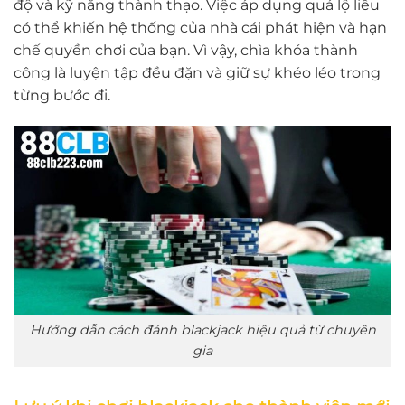
độ và kỹ năng thành thạo. Việc áp dụng quá lộ liễu
có thể khiến hệ thống của nhà cái phát hiện và hạn
chế quyền chơi của bạn. Vì vậy, chìa khóa thành
công là luyện tập đều đặn và giữ sự khéo léo trong
từng bước đi.
Hướng dẫn cách đánh blackjack hiệu quả từ chuyên
gia