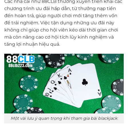
Các nhà cái như 88CLB thường xuyên triển khai các
chương trình ưu đãi hấp dẫn, từ thưởng nạp tiền
đến hoàn trả, giúp người chơi mới tăng thêm vốn
để trải nghiệm. Việc tận dụng những ưu đãi này
không chỉ giúp cho hội viên kéo dài thời gian chơi
mà còn nâng cao cơ hội tích lũy kinh nghiệm và
tăng lợi nhuận hiệu quả.
Một vài lưu ý quan trọng khi tham gia bài blackjack