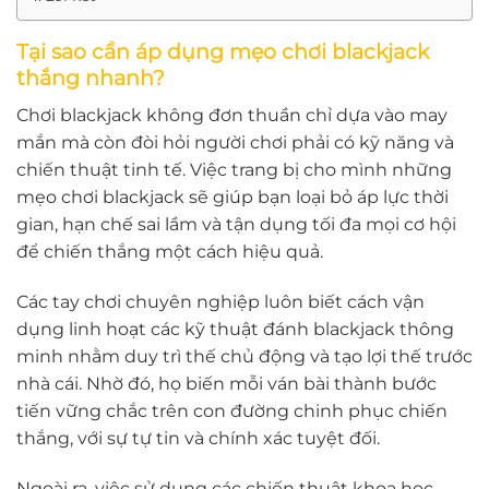
Tại sao cần áp dụng mẹo chơi blackjack
thắng nhanh?
Chơi blackjack không đơn thuần chỉ dựa vào may
mắn mà còn đòi hỏi người chơi phải có kỹ năng và
chiến thuật tinh tế. Việc trang bị cho mình những
mẹo chơi blackjack sẽ giúp bạn loại bỏ áp lực thời
gian, hạn chế sai lầm và tận dụng tối đa mọi cơ hội
để chiến thắng một cách hiệu quả.
Các tay chơi chuyên nghiệp luôn biết cách vận
dụng linh hoạt các kỹ thuật đánh blackjack thông
minh nhằm duy trì thế chủ động và tạo lợi thế trước
nhà cái. Nhờ đó, họ biến mỗi ván bài thành bước
tiến vững chắc trên con đường chinh phục chiến
thắng, với sự tự tin và chính xác tuyệt đối.
Ngoài ra, việc sử dụng các chiến thuật khoa học