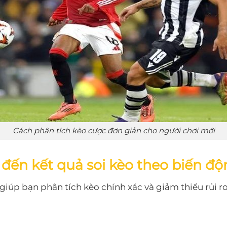
Cách phân tích kèo cược đơn giản cho người chơi mới
đến kết quả soi kèo theo biến độ
giúp bạn phân tích kèo chính xác và giảm thiểu rủi r