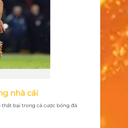
ng nhà cái
o thất bại trong cá cược bóng đá