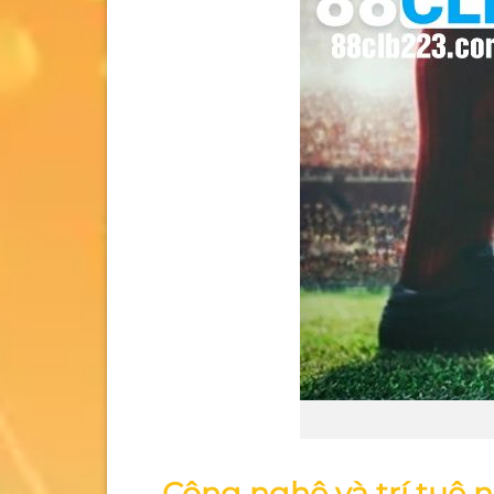
Công nghệ và trí tuệ n