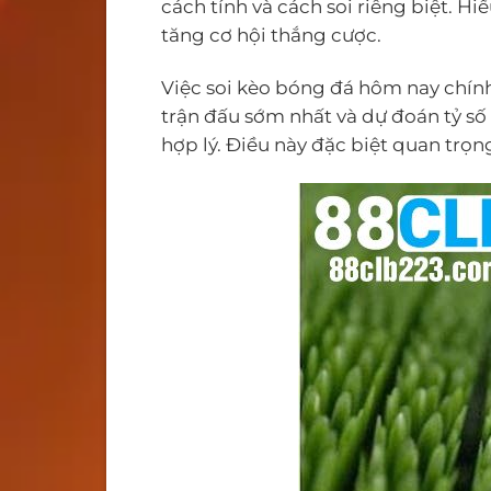
cách tính và cách soi riêng biệt. 
tăng cơ hội thắng cược.
Việc soi kèo bóng đá hôm nay chính 
trận đấu sớm nhất và dự đoán tỷ số
hợp lý. Điều này đặc biệt quan trọn