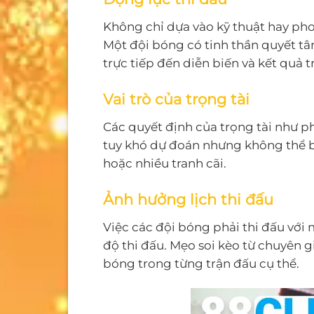
Không chỉ dựa vào kỹ thuật hay pho
Một đội bóng có tinh thần quyết tâ
trực tiếp đến diễn biến và kết quả t
Vai trò của trọng tài
Các quyết định của trọng tài như ph
tuy khó dự đoán nhưng không thể bỏ 
hoặc nhiều tranh cãi.
Ảnh hưởng lịch thi đấu
Việc các đội bóng phải thi đấu với
độ thi đấu. Mẹo soi kèo từ chuyên 
bóng trong từng trận đấu cụ thể.