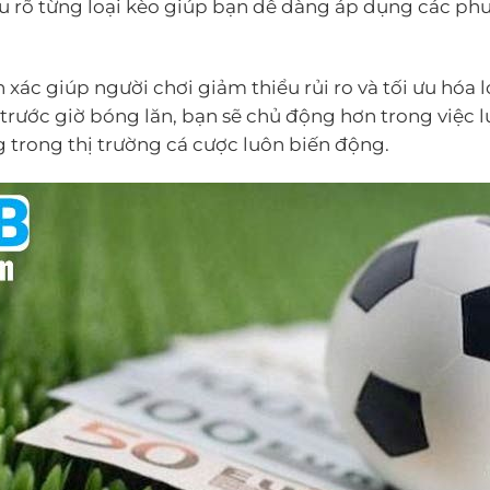
Hiểu rõ từng loại kèo giúp bạn dễ dàng áp dụng các p
xác giúp người chơi giảm thiểu rủi ro và tối ưu hóa 
 trước giờ bóng lăn, bạn sẽ chủ động hơn trong việc
g trong thị trường cá cược luôn biến động.