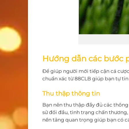
Hướng dẫn các bước p
Để giúp người mới tiếp cận cá cược
chuẩn xác từ 88CLB giúp bạn tự tin
Thu thập thông tin
Bạn nên thu thập đầy đủ các thông t
sử đối đầu, tình trạng chấn thương,
nền tảng quan trọng giúp bạn có cái