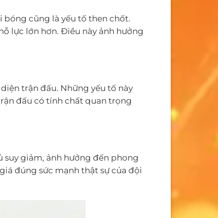
i bóng cũng là yếu tố then chốt.
nỗ lực lớn hơn. Điều này ảnh hưởng
 diện trận đấu. Những yếu tố này
trận đấu có tính chất quan trọng
thủ suy giảm, ảnh hưởng đến phong
 giá đúng sức mạnh thật sự của đội