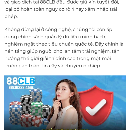
và giao dịch tại 88CLB đều được giữ kín tuyệt đối,
loại bỏ hoàn toàn nguy cơ rò rỉ hay xâm nhập trái
phép.
Không dừng lại ở công nghệ, chúng tôi còn áp
dụng chính sách quản lý dữ liệu minh bạch,
nghiêm ngặt theo tiêu chuẩn quốc tế. Đây chính là
nền tảng giúp người chơi an tâm trải nghiệm, tận
hưởng thế giới giải trí đỉnh cao trong một môi
trường an toàn, tin cậy và chuyên nghiệp.