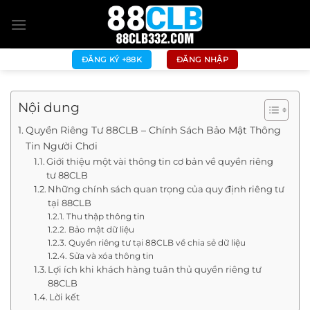
Bỏ
qua
nội
dung
ĐĂNG KÝ +88K
ĐĂNG NHẬP
Nội dung
Quyền Riêng Tư 88CLB – Chính Sách Bảo Mật Thông
Tin Người Chơi
Giới thiệu một vài thông tin cơ bản về quyền riêng
tư 88CLB
Những chính sách quan trọng của quy định riêng tư
tại 88CLB
Thu thập thông tin
Bảo mật dữ liệu
Quyền riêng tư tại 88CLB về chia sẻ dữ liệu
Sửa và xóa thông tin
Lợi ích khi khách hàng tuân thủ quyền riêng tư
88CLB
Lời kết