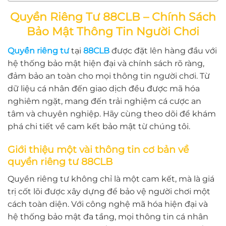
Quyền Riêng Tư 88CLB – Chính Sách
Bảo Mật Thông Tin Người Chơi
Quyền riêng tư
tại
88CLB
được đặt lên hàng đầu với
hệ thống bảo mật hiện đại và chính sách rõ ràng,
đảm bảo an toàn cho mọi thông tin người chơi. Từ
dữ liệu cá nhân đến giao dịch đều được mã hóa
nghiêm ngặt, mang đến trải nghiệm cá cược an
tâm và chuyên nghiệp. Hãy cùng theo dõi để khám
phá chi tiết về cam kết bảo mật từ chúng tôi.
Giới thiệu một vài thông tin cơ bản về
quyền riêng tư 88CLB
Quyền riêng tư không chỉ là một cam kết, mà là giá
trị cốt lõi được xây dựng để bảo vệ người chơi một
cách toàn diện. Với công nghệ mã hóa hiện đại và
hệ thống bảo mật đa tầng, mọi thông tin cá nhân