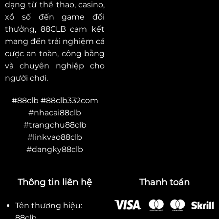
dạng từ thể thao, casino,
xổ số đến game đổi
thưởng, 88CLB cam kết
mang đến trải nghiệm cá
cược an toàn, công bằng
và chuyên nghiệp cho
người chơi.
#88clb #88clb332com
#nhacai88clb
#trangchu88clb
#linkvao88clb
#dangky88clb
Thông tin liên hệ
Thanh toán
Tên thương hiệu:
88clb