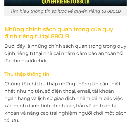
Tìm hiểu thông tin sơ lược về quyền riêng tư 88CLB
Những chính sách quan trọng của quy
định riêng tư tại 88CLB
Dưới đây là những chính sách quan trọng trong quy
định riêng tư tại nhà cái nhằm đảm bảo an toàn tối
đa cho người chơi:
Thu thập thông tin
Chúng tôi chỉ thu thập những thông tin cần thiết
nhất như họ tên, số điện thoại, email, tài khoản
ngân hàng và lịch sử giao dịch nhằm đảm bảo việc
xác minh danh tính chính xác, bảo vệ an toàn tài
khoản và nâng cao trải nghiệm người chơi một cách
tối ưu.