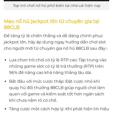
Top trò chơi nổ hũ phổ biến tại nhà cái hiện nay
Mẹo nổ hũ jackpot lớn từ chuyên gia tại
88CLB
Để tăng tỷ lệ chiến thắng và dễ dàng chinh phục
jackpot lớn, hãy áp dụng ngay hướng dẫn chơi slot
cho người mới từ chuyên gia nổ hũ 88CLB sau đây:-
Lựa chọn trò chơi có tỷ lệ RTP cao: Tập trung vào
những game slot có tỷ lệ trả thưởng (RTP) trên
96% để nâng cao khả năng thắng lâu dài.
Bắt đầu với mức cược thấp: Đặt cược nhỏ khi
quay hũ đổi thưởng 88CLB giúp người chơi làm
quen với game và kiểm soát tốt hơn ngân sách
khi chưa nắm rõ cơ chế.
Tăng cược một cách hợp lý: Khi phát hiện tín hiệu