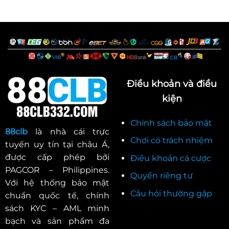
Điều khoản và điều
kiện
Chính sách bảo mật
88clb
là nhà cái trực
Chơi có trách nhiệm
tuyến uy tín tại châu Á,
được cấp phép bởi
Điều khoản cá cược
PAGCOR – Philippines.
Quyền riêng tư
Với hệ thống bảo mật
Câu hỏi thường gặp
chuẩn quốc tế, chính
sách KYC – AML minh
bạch và sản phẩm đa