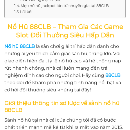
Đường Mạt Chược
Mẹo nổ hũ jackpot lớn từ chuyên gia tại 88CLB
Lời kết
Nổ Hũ 88CLB – Tham Gia Các Game
Slot Đổi Thưởng Siêu Hấp Dẫn
Nổ hũ 88CLB
là sân chơi giải trí hấp dẫn dành cho
những ai yêu thích cảm giác săn hũ, trúng lớn. Với
giao diện hiện đại, tỷ lệ nổ hũ cao và hệ thống nạp
rút nhanh chóng, nhà cái luôn mang đến trải
nghiệm đỉnh cao cho người chơi. Hãy cùng
88CLB
theo dõi để khám phá những tính năng nổi bật và
cơ hội đổi thưởng siêu khủng tại đây!
Giới thiệu thông tin sơ lược về sảnh nổ hũ
88CLB
Sảnh nổ hũ tại nhà cái của chúng tôi đã có bước
phát triển mạnh mẽ kể từ khi ra mắt vào năm 2015.