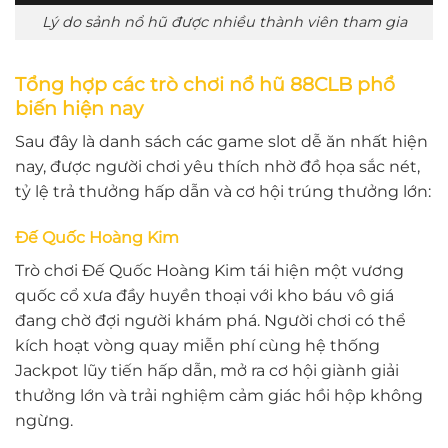
Lý do sảnh nổ hũ được nhiều thành viên tham gia
Tổng hợp các trò chơi nổ hũ 88CLB phổ
biến hiện nay
Sau đây là danh sách các game slot dễ ăn nhất hiện
nay, được người chơi yêu thích nhờ đồ họa sắc nét,
tỷ lệ trả thưởng hấp dẫn và cơ hội trúng thưởng lớn:
Đế Quốc Hoàng Kim
Trò chơi Đế Quốc Hoàng Kim tái hiện một vương
quốc cổ xưa đầy huyền thoại với kho báu vô giá
đang chờ đợi người khám phá. Người chơi có thể
kích hoạt vòng quay miễn phí cùng hệ thống
Jackpot lũy tiến hấp dẫn, mở ra cơ hội giành giải
thưởng lớn và trải nghiệm cảm giác hồi hộp không
ngừng.