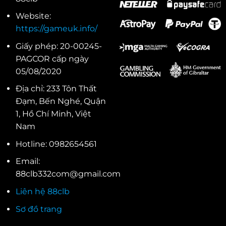
Website:
https://gameuk.info/
Giấy phép: 20-00245-
PAGCOR cấp ngày
05/08/2020
Địa chỉ: 233 Tôn Thất
Đạm, Bến Nghé, Quận
1, Hồ Chí Minh, Việt
Nam
Hotline: 0982654561
Email:
88clb332com@gmail.com
Liên hệ 88clb
Sơ đồ trang