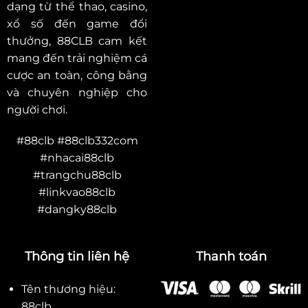
dạng từ thể thao, casino,
xổ số đến game đổi
thưởng, 88CLB cam kết
mang đến trải nghiệm cá
cược an toàn, công bằng
và chuyên nghiệp cho
người chơi.
#88clb #88clb332com
#nhacai88clb
#trangchu88clb
#linkvao88clb
#dangky88clb
Thông tin liên hệ
Thanh toán
Tên thương hiệu:
88clb