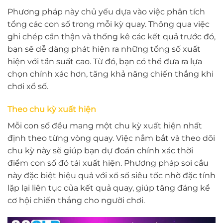
Phương pháp này chủ yếu dựa vào việc phân tích
tổng các con số trong mỗi kỳ quay. Thông qua việc
ghi chép cẩn thận và thống kê các kết quả trước đó,
bạn sẽ dễ dàng phát hiện ra những tổng số xuất
hiện với tần suất cao. Từ đó, bạn có thể đưa ra lựa
chọn chính xác hơn, tăng khả năng chiến thắng khi
chơi xổ số.
Theo chu kỳ xuất hiện
Mỗi con số đều mang một chu kỳ xuất hiện nhất
định theo từng vòng quay. Việc nắm bắt và theo dõi
chu kỳ này sẽ giúp bạn dự đoán chính xác thời
điểm con số đó tái xuất hiện. Phương pháp soi cầu
này đặc biệt hiệu quả với xổ số siêu tốc nhờ đặc tính
lặp lại liên tục của kết quả quay, giúp tăng đáng kể
cơ hội chiến thắng cho người chơi.