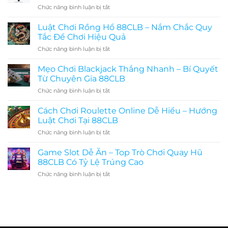
ở
Chức năng bình luận bị tắt
Soi
Kèo
Luật Chơi Rồng Hổ 88CLB – Nắm Chắc Quy
Ma-
Tắc Để Chơi Hiệu Quả
rốc
ở
Chức năng bình luận bị tắt
vs
Luật
Haiti
Chơi
–
Mẹo Chơi Blackjack Thắng Nhanh – Bí Quyết
Rồng
Nhận
Từ Chuyên Gia 88CLB
Hổ
Định
ở
Chức năng bình luận bị tắt
88CLB
Chi
Mẹo
–
Tiết,
Chơi
Nắm
Cách Chơi Roulette Online Dễ Hiểu – Hướng
Dự
Blackjack
Chắc
Luật Chơi Tại 88CLB
Đoán
Thắng
Quy
Tỷ
ở
Chức năng bình luận bị tắt
Nhanh
Tắc
Số
Cách
–
Để
Cùng
Chơi
Bí
Game Slot Dễ Ăn – Top Trò Chơi Quay Hũ
Chơi
88CLB
Roulette
Quyết
88CLB Có Tỷ Lệ Trúng Cao
Hiệu
Online
Từ
Quả
ở
Chức năng bình luận bị tắt
Dễ
Chuyên
Game
Hiểu
Gia
Slot
–
88CLB
Dễ
Hướng
Ăn
Luật
–
Chơi
Top
Tại