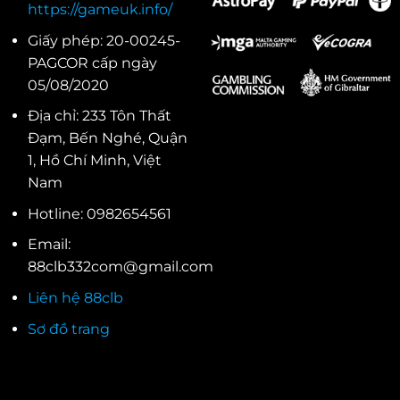
https://gameuk.info/
Giấy phép: 20-00245-
PAGCOR cấp ngày
05/08/2020
Địa chỉ: 233 Tôn Thất
Đạm, Bến Nghé, Quận
1, Hồ Chí Minh, Việt
Nam
Hotline: 0982654561
Email:
88clb332com@gmail.com
Liên hệ 88clb
Sơ đồ trang