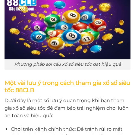
Phương pháp soi cầu xổ số siêu tốc đạt hiệu quả
Một vài lưu ý trong cách tham gia xổ số siêu
tốc 88CLB
Dưới đây là một số lưu ý quan trọng khi bạn tham
gia xổ số siêu tốc để đảm bảo trải nghiệm chơi luôn
an toàn và hiệu quả:
Chơi trên kênh chính thức: Để tránh rủi ro mất