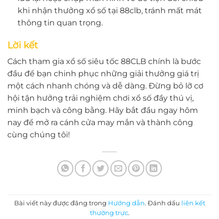
khi nhận thưởng xổ số tại 88clb, tránh mất mát
thông tin quan trọng.
Lời kết
Cách tham gia xổ số siêu tốc 88CLB chính là bước
đầu để bạn chinh phục những giải thưởng giá trị
một cách nhanh chóng và dễ dàng. Đừng bỏ lỡ cơ
hội tận hưởng trải nghiệm chơi xổ số đầy thú vị,
minh bạch và công bằng. Hãy bắt đầu ngay hôm
nay để mở ra cánh cửa may mắn và thành công
cùng chúng tôi!
Bài viết này được đăng trong
Hướng dẫn
. Đánh dấu
liên kết
thường trực
.