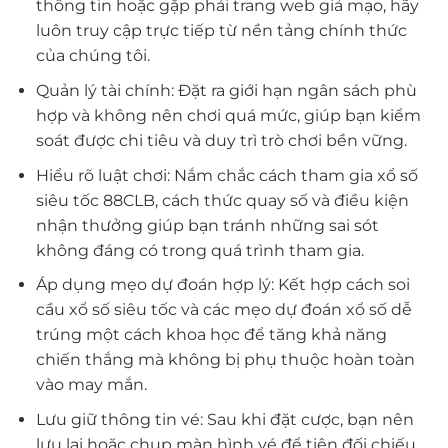
thông tin hoặc gặp phải trang web giả mạo, hãy
luôn truy cập trực tiếp từ nền tảng chính thức
của chúng tôi.
Quản lý tài chính: Đặt ra giới hạn ngân sách phù
hợp và không nên chơi quá mức, giúp bạn kiểm
soát được chi tiêu và duy trì trò chơi bền vững.
Hiểu rõ luật chơi: Nắm chắc cách tham gia xổ số
siêu tốc 88CLB, cách thức quay số và điều kiện
nhận thưởng giúp bạn tránh những sai sót
không đáng có trong quá trình tham gia.
Áp dụng mẹo dự đoán hợp lý: Kết hợp cách soi
cầu xổ số siêu tốc và các mẹo dự đoán xổ số dễ
trúng một cách khoa học để tăng khả năng
chiến thắng mà không bị phụ thuộc hoàn toàn
vào may mắn.
Lưu giữ thông tin vé: Sau khi đặt cược, bạn nên
lưu lại hoặc chụp màn hình vé để tiện đối chiếu