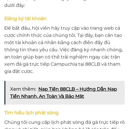
dưới đây:
Đăng ký tài khoản
Để bắt đầu, hội viên hãy truy cập vào trang web cá
cược chính thức của chúng tôi. Tại đây, bạn cần tạo
một tài khoản cá nhân bằng cách điền đầy đủ
thông tin theo yêu cầu. Việc đăng ký nhanh chóng,
an toàn giúp bạn có thể trải nghiệm ngay các trận
xem đá gà trực tiếp Campuchia tại 88CLB và tham
gia đặt cược.
Xem thêm:
Nạp Tiền 88CLB – Hướng Dẫn Nạp
Tiền Nhanh, An Toàn Và Bảo Mật
Tìm hiểu lịch phát sóng
Chúng tôi cung cấp lịch phát sóng đá gà trực tiếp rõ