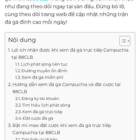
như đang theo dõi ngay tại sàn đấu. Đừng bỏ lỡ,
cùng theo dõi trang web để cập nhật những trận
đá gà đỉnh cao mỗi ngày!
Nội dung
Lợi ích nhận được khi xem đá gà trực tiếp Campuchia
tại 88CLB
Lịch phát sóng liên tục
Đường truyền ổn định
Xem đá gà miễn phí
Hướng dẫn xem đá gà Campuchia và đặt cược tại
88CLB
Đăng ký tài khoản
Tìm hiểu lịch phát sóng
Xem đá gà trực tiếp
Đặt cược đá gà
Bật mí mẹo đặt cược khi xem đá gà trực tiếp
Campuchia tại 88CLB
Tìm hiểu tỷ lệ kèo