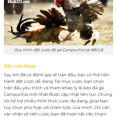
Quy trình đặt cược đá gà Campuchia tại 88CLB
Đặt cược đá gà
Sau khi đã có đánh giá về trận đấu, bạn có thể tiến
hành đặt cược dễ dàng. Tại mục cược, bạn chọn
trận đấu yêu thích và tham khảo tỷ lệ kèo đá gà
Campuchia mới nhất được cập nhật liên tục. Chúng
tôi hỗ trợ nhiều hình thức cược đa dạng, giúp bạn
tùy chọn phù hợp với chiến lược của mình. Chỉ cần
xác nhận số tiền cược, bạn đã hoàn tất việc tham