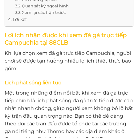
Quan sát kỹ ngoại hình
Xem lại các trận trước
Lời kết
Lợi ích nhận được khi xem đá gà trực tiếp
Campuchia tại 88CLB
Khi lựa chọn xem đá gà trực tiếp Campuchia, người
chơi sẽ được tận hưởng nhiều lợi ích thiết thực bao
gồm:
Lịch phát sóng liên tục
Một trong những điểm nổi bật khi xem đá gà trực
tiếp chính là lịch phát sóng đá gà trực tiếp được cập
nhật nhanh chóng, giúp người xem không bỏ lỡ bất
kỳ trận đấu quan trọng nào. Bạn có thể dễ dàng
theo dõi các trận đấu được tổ chức tại các trường
gà nổi tiếng như Thomo hay các địa điểm khác ở