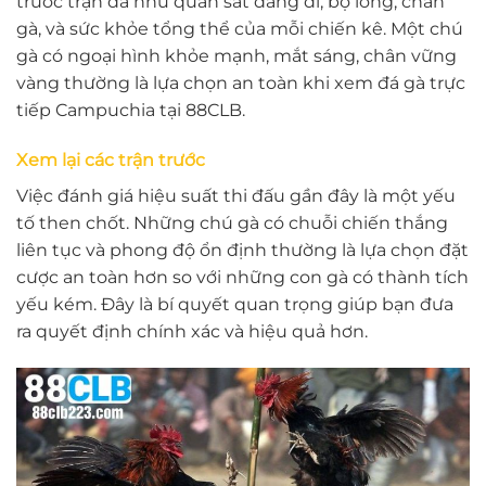
trước trận đá như quan sát dáng đi, bộ lông, chân
gà, và sức khỏe tổng thể của mỗi chiến kê. Một chú
gà có ngoại hình khỏe mạnh, mắt sáng, chân vững
vàng thường là lựa chọn an toàn khi xem đá gà trực
tiếp Campuchia tại 88CLB.
Xem lại các trận trước
Việc đánh giá hiệu suất thi đấu gần đây là một yếu
tố then chốt. Những chú gà có chuỗi chiến thắng
liên tục và phong độ ổn định thường là lựa chọn đặt
cược an toàn hơn so với những con gà có thành tích
yếu kém. Đây là bí quyết quan trọng giúp bạn đưa
ra quyết định chính xác và hiệu quả hơn.