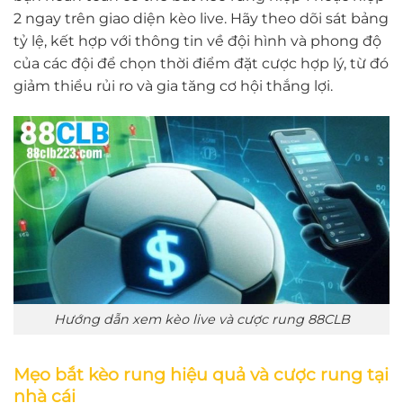
2 ngay trên giao diện kèo live. Hãy theo dõi sát bảng
tỷ lệ, kết hợp với thông tin về đội hình và phong độ
của các đội để chọn thời điểm đặt cược hợp lý, từ đó
giảm thiểu rủi ro và gia tăng cơ hội thắng lợi.
Hướng dẫn xem kèo live và cược rung 88CLB
Mẹo bắt kèo rung hiệu quả và cược rung tại
nhà cái