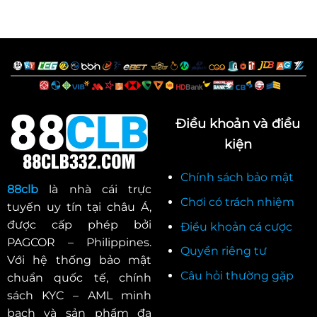
Dễ
Hướng
Ăn
Luật
–
Chơi
Top
Tại
Trò
88CLB
Chơi
Quay
Hũ
88CLB
Có
Điều khoản và điều
Tỷ
Lệ
kiện
Trúng
Cao
Chính sách bảo mật
88clb
là nhà cái trực
Chơi có trách nhiệm
tuyến uy tín tại châu Á,
được cấp phép bởi
Điều khoản cá cược
PAGCOR – Philippines.
Quyền riêng tư
Với hệ thống bảo mật
Câu hỏi thường gặp
chuẩn quốc tế, chính
sách KYC – AML minh
bạch và sản phẩm đa