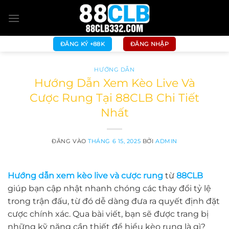
Bỏ
qua
nội
dung
ĐĂNG KÝ +88K
ĐĂNG NHẬP
HƯỚNG DẪN
Hướng Dẫn Xem Kèo Live Và
Cược Rung Tại 88CLB Chi Tiết
Nhất
ĐĂNG VÀO
THÁNG 6 15, 2025
BỞI
ADMIN
Hướng dẫn xem kèo live và cược rung
từ
88CLB
giúp bạn cập nhật nhanh chóng các thay đổi tỷ lệ
trong trận đấu, từ đó dễ dàng đưa ra quyết định đặt
cược chính xác. Qua bài viết, bạn sẽ được trang bị
những kỹ năng cần thiết để hiểu kèo rung là gì?