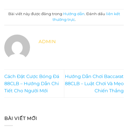
Bài viết này được đăng trong
Hướng dẫn
. Đánh dấu
liên kết
thường trực
.
ADMIN
Cách Đặt Cược Bóng Đá
Hướng Dẫn Chơi Baccarat
88CLB – Hướng Dẫn Chi
88CLB – Luật Chơi Và Mẹo
Tiết Cho Người Mới
Chiến Thắng
BÀI VIẾT MỚI