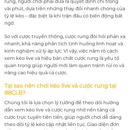
rung, người chơi phải đưa ra quyết định chỉ trong
vài phút, dựa trên những thay đổi nhanh chóng của
tỷ lệ kèo – đặc biệt là khi trận đấu có biến động bất
ngờ.
So với cược truyền thống, cược rung đòi hỏi phản xạ
nhanh, khả năng phân tích tình huống linh hoạt và
kinh nghiệm xử lý áp lực. Vì vậy, việc nắm rõ cách
xem kèo live và hiểu bản chất cược rung là yếu tố
quan trọng giúp người mới làm quen tránh rủi ro và
nâng cao hiệu quả cá cược.
Tại sao nên chơi kèo live và cược rung tại
88CLB?
Chúng tôi là lựa chọn lý tưởng để theo dõi hướng
dẫn xem kèo live và cược rung nhờ nền tảng cá
cược trực tuyến tiên tiến, giúp người chơi dễ dàng
theo dõi tỷ lệ kèo cập nhật liên tục. Giao diện đơn