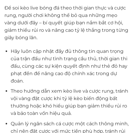
Để soi kèo live bóng đá theo thời gian thực và cược
rung, người chơi không thể bỏ qua những mẹo
vàng dưới đây – bí quyết giúp bạn nắm bắt cơ hội,
giảm thiểu rủi ro và nâng cao tỷ lệ thắng trong từng
giây bóng lăn.
Hãy luôn cập nhật đầy đủ thông tin quan trọng
của trận đấu như tình trạng cầu thủ, thời gian thi
đấu, cùng các sự kiện quyết định như thẻ đỏ hay
phạt đền để nâng cao độ chính xác trong dự
đoán.
Theo hướng dẫn xem kèo live và cược rung, tránh
vội vàng đặt cược khi tỷ lệ kèo biến động bất
thường hoặc khó hiểu giúp bạn giảm thiểu rủi ro
và bảo toàn vốn hiệu quả.
Quản lý ngân sách cá cược một cách thông minh,
chỉ nên đặt cược với mức tiền phù hợp, tránh rủi