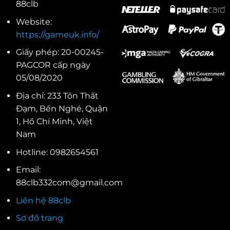
88clb
Website:
https://gameuk.info/
Giấy phép: 20-00245-
PAGCOR cấp ngày
05/08/2020
Địa chỉ: 233 Tôn Thất
Đạm, Bến Nghé, Quận
1, Hồ Chí Minh, Việt
Nam
Hotline: 0982654561
Email:
88clb332com@gmail.com
Liên hệ 88clb
Sơ đồ trang