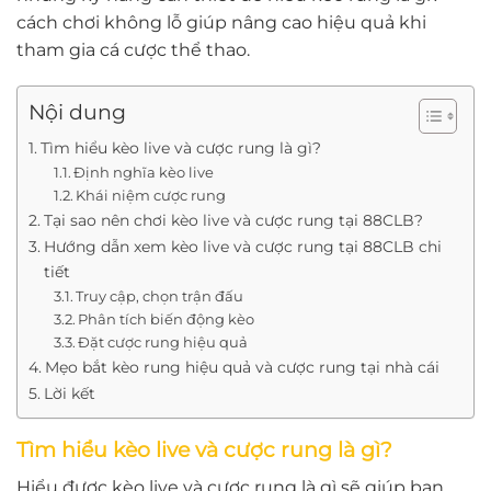
cách chơi không lỗ giúp nâng cao hiệu quả khi
tham gia cá cược thể thao.
Nội dung
Tìm hiểu kèo live và cược rung là gì?
Định nghĩa kèo live
Khái niệm cược rung
Tại sao nên chơi kèo live và cược rung tại 88CLB?
Hướng dẫn xem kèo live và cược rung tại 88CLB chi
tiết
Truy cập, chọn trận đấu
Phân tích biến động kèo
Đặt cược rung hiệu quả
Mẹo bắt kèo rung hiệu quả và cược rung tại nhà cái
Lời kết
Tìm hiểu kèo live và cược rung là gì?
Hiểu được kèo live và cược rung là gì sẽ giúp bạn