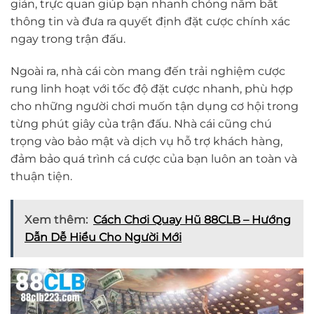
giản, trực quan giúp bạn nhanh chóng nắm bắt
thông tin và đưa ra quyết định đặt cược chính xác
ngay trong trận đấu.
Ngoài ra, nhà cái còn mang đến trải nghiệm cược
rung linh hoạt với tốc độ đặt cược nhanh, phù hợp
cho những người chơi muốn tận dụng cơ hội trong
từng phút giây của trận đấu. Nhà cái cũng chú
trọng vào bảo mật và dịch vụ hỗ trợ khách hàng,
đảm bảo quá trình cá cược của bạn luôn an toàn và
thuận tiện.
Xem thêm:
Cách Chơi Quay Hũ 88CLB – Hướng
Dẫn Dễ Hiểu Cho Người Mới